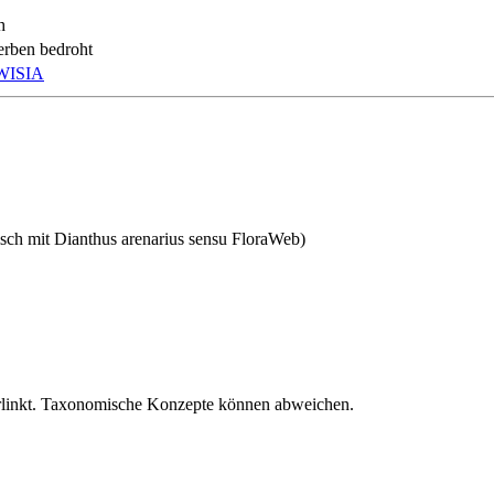
h
rben bedroht
WISIA
isch mit
Dianthus arenarius
sensu FloraWeb)
verlinkt. Taxonomische Konzepte können abweichen.