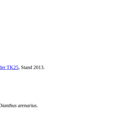
 der TK25
, Stand 2013.
Dianthus arenarius
.