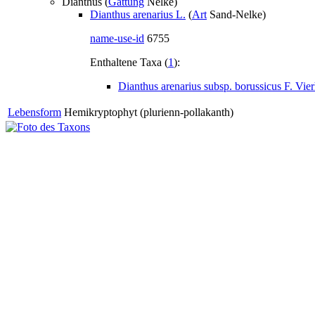
Dianthus (
Gattung
Nelke)
Dianthus arenarius L.
(
Art
Sand-Nelke)
name-use-id
6755
Enthaltene Taxa (
1
):
Dianthus arenarius subsp. borussicus F. Vier
Lebensform
Hemikryptophyt (plurienn-pollakanth)