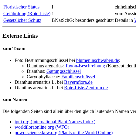
Floristischer Status
I
einheimisc
Gefährdung (Rote Liste)
1
vom Ausste
Gesetzlicher Schutz
BNatSchG: besonders geschützt
Details in
Externe Links
zum Taxon
Foto-Bestimmungsschlüssel bei
blumeninschwaben.de
:
Dianthus arenarius:
Taxon-Beschreibung
(Konzept ident
Dianthus:
Gattungsschlüssel
Caryophyllaceae:
Familienschlüssel
Dianthus arenarius L.
bei
Bayernflora.de
Dianthus arenarius L.
bei
Rote-Liste-Zentrum.de
zum Namen
Die folgenden Seiten sind allein über den gleich lautenden Namen 
ipni.org (International Plant Names Index)
worldfloraonline.org (WFO)
powo.science.kew.org (Plants of the World Online)