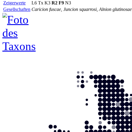
Zeigerwerte
L6
Tx
K3
R2
F9
N3
Gesellschaften
Caricion fuscae, Juncion squarrosi, Alnion glutinosae