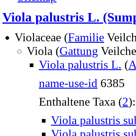
Viola palustris L.
(Sump
Violaceae (
Familie
Veilc
Viola (
Gattung
Veilch
Viola palustris L.
(
A
name-use-id
6385
Enthaltene Taxa (
2
):
Viola palustris su
Viola palustris su