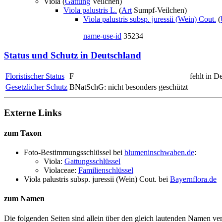
Viola (
Gattung
Veilchen)
Viola palustris L.
(
Art
Sumpf-Veilchen)
Viola palustris subsp. juressii (Wein) Cout.
(
name-use-id
35234
Status und Schutz in Deutschland
Floristischer Status
F
fehlt in D
Gesetzlicher Schutz
BNatSchG: nicht besonders geschützt
Externe Links
zum Taxon
Foto-Bestimmungsschlüssel bei
blumeninschwaben.de
:
Viola:
Gattungsschlüssel
Violaceae:
Familienschlüssel
Viola palustris subsp. juressii (Wein) Cout.
bei
Bayernflora.de
zum Namen
Die folgenden Seiten sind allein über den gleich lautenden Namen 