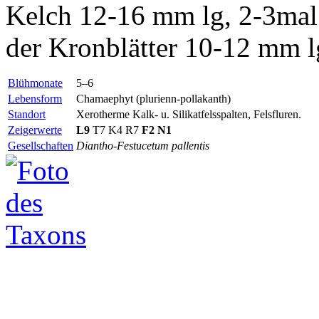
Kelch 12-16 mm lg, 2-3mal 
der Kronblätter 10-12 mm lg,
Blühmonate
5–6
Lebensform
Chamaephyt (plurienn-pollakanth)
Standort
Xerotherme Kalk- u. Silikatfelsspalten, Felsfluren.
Zeigerwerte
L9
T7 K4 R7
F2
N1
Gesellschaften
Diantho-Festucetum pallentis