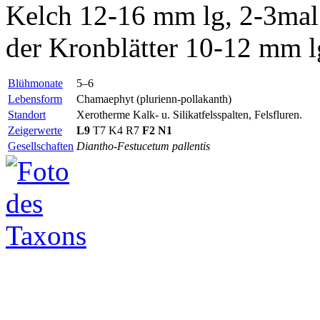
Kelch 12-16 mm lg, 2-3mal 
der Kronblätter 10-12 mm lg,
Blühmonate
5–6
Lebensform
Chamaephyt (plurienn-pollakanth)
Standort
Xerotherme Kalk- u. Silikatfelsspalten, Felsfluren.
Zeigerwerte
L9
T7 K4 R7
F2
N1
Gesellschaften
Diantho-Festucetum pallentis