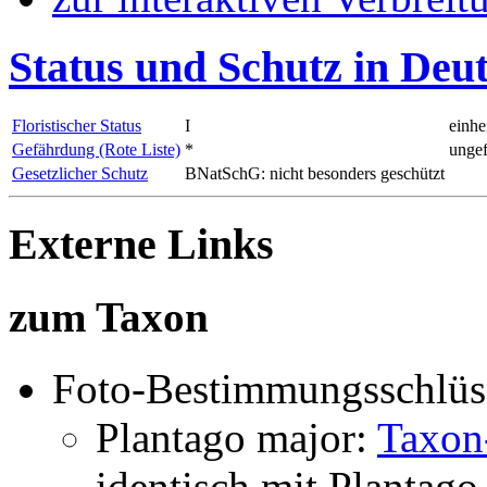
Status und Schutz in Deu
Floristischer Status
I
einhe
Gefährdung (Rote Liste)
*
ungef
Gesetzlicher Schutz
BNatSchG: nicht besonders geschützt
Externe Links
zum Taxon
Foto-Bestimmungsschlüs
Plantago major:
Taxon
identisch mit
Plantago