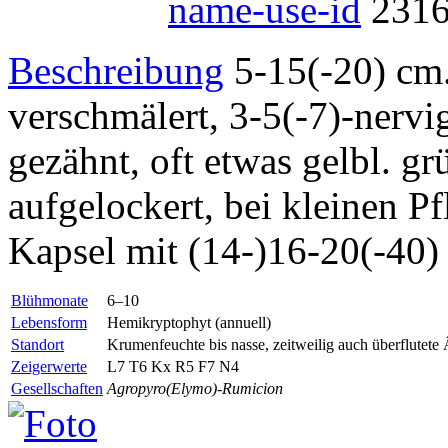
name-use-id
231
Beschreibung
5-15(-20) cm. 
verschmälert, 3-5(-7)-nervi
gezähnt, oft etwas gelbl. g
aufgelockert, bei kleinen Pf
Kapsel mit (14-)16-20(-40
Blühmonate
6–10
Lebensform
Hemikryptophyt (annuell)
Standort
Krumenfeuchte bis nasse, zeitweilig auch überflutete Ä
Zeigerwerte
L7 T6
Kx
R5 F7 N4
Gesellschaften
Agropyro(Elymo)-Rumicion