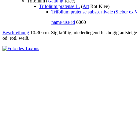
Trifolium (
Gattung
Klee)
Trifolium pratense L.
(
Art
Rot-Klee)
Trifolium pratense subsp. nivale (Sieber ex
name-use-id
6060
Beschreibung
10-30 cm. Stg kräftig, niederliegend bis bogig aufsteige
od. rötl. weiß.