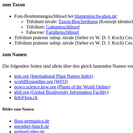
zum Taxon
Foto-Bestimmungsschlüssel bei
blumeninschwaben.de
:
Trifolium nivale:
Taxon-Beschreibung
(Konzept identisc
Trifolium:
Gattungsschlüssel
Fabaceae:
Familienschlüssel
Trifolium pratense subsp. nivale (Sieber ex W. D. J. Koch) Ces
Trifolium pratense subsp. nivale (Sieber ex W. D. J. Koch) Ces
zum Namen
Die folgenden Seiten sind allein über den gleich lautenden Namen 
ipni.org (International Plant Names Index)
worldfloraonline.org (WFO)
powo.science.kew.org (Plants of the World Online)
gbif.org (Global Biodiversity Information Facility)
InfoFlora.ch
Bilder zum Namen
flora-germanica.de
guenther-blaich.de
gerhard.nitter.de