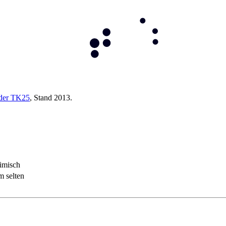
 der TK25
, Stand 2013.
imisch
m selten