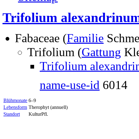
Trifolium alexandrinum
Fabaceae (
Familie
Schmet
Trifolium (
Gattung
Kl
Trifolium alexandr
name-use-id
6014
Blühmonate
6–9
Lebensform
Therophyt (annuell)
Standort
KulturPfl.