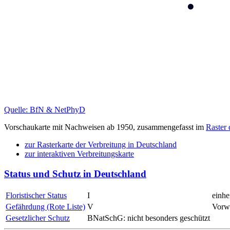
Quelle: BfN & NetPhyD
Vorschaukarte mit Nachweisen ab 1950, zusammengefasst im
Raster
zur Rasterkarte der Verbreitung in Deutschland
zur interaktiven Verbreitungskarte
Status und Schutz in Deutschland
Floristischer Status
I
einhe
Gefährdung (Rote Liste)
V
Vorwa
Gesetzlicher Schutz
BNatSchG: nicht besonders geschützt