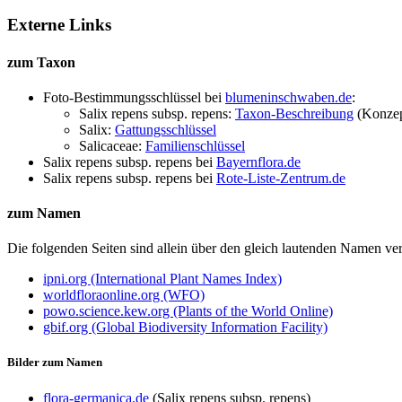
Externe Links
zum Taxon
Foto-Bestimmungsschlüssel bei
blumeninschwaben.de
:
Salix repens subsp. repens:
Taxon-Beschreibung
(Konzep
Salix:
Gattungsschlüssel
Salicaceae:
Familienschlüssel
Salix repens subsp. repens
bei
Bayernflora.de
Salix repens subsp. repens
bei
Rote-Liste-Zentrum.de
zum Namen
Die folgenden Seiten sind allein über den gleich lautenden Namen 
ipni.org (International Plant Names Index)
worldfloraonline.org (WFO)
powo.science.kew.org (Plants of the World Online)
gbif.org (Global Biodiversity Information Facility)
Bilder zum Namen
flora-germanica.de
(Salix repens subsp. repens)