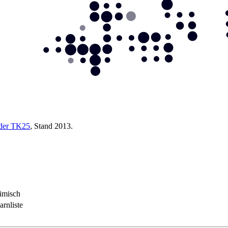
 der TK25
, Stand 2013.
imisch
rnliste