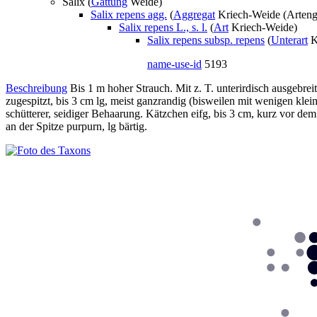
Salix (
Gattung
Weide)
Salix repens agg.
(
Aggregat
Kriech-Weide (Arteng
Salix repens L., s. l.
(
Art
Kriech-Weide)
Salix repens subsp. repens
(
Unterart
K
name-use-id
5193
Beschreibung
Bis 1 m hoher Strauch. Mit z. T. unterirdisch ausgebreit
zugespitzt, bis 3 cm lg, meist ganzrandig (bisweilen mit wenigen klei
schütterer, seidiger Behaarung. Kätzchen eifg, bis 3 cm, kurz vor dem 
an der Spitze purpurn, lg bärtig.