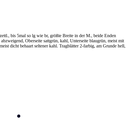
ettl., bis 5mal so lg wie br, größte Breite in der M., beide Enden
 abzweigend, Oberseite sattgrün, kahl, Unterseite blaugrün, meist mit
eist dicht behaart seltener kahl. Tragblätter 2-farbig, am Grunde hell,