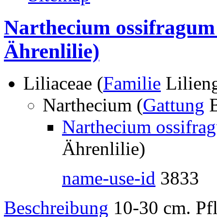
Narthecium ossifragum 
Ährenlilie)
Liliaceae (
Familie
Lilien
Narthecium (
Gattung
B
Narthecium ossifra
Ährenlilie)
name-use-id
3833
Beschreibung
10-30 cm. Pf