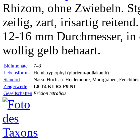
Rhizom, ohne Zwiebeln. Stg b
zeilig, zart, irisartig reite
12-16 mm Durchmesser, in 
wollig gelb behaart.
Blühmonate
7–8
Lebensform
Hemikryptophyt (plurienn-pollakanth)
Standort
Nasse Hoch- u. Heidemoore, Moorgräben, Feuchthei
Zeigerwerte
L8
T4
K1
R2
F9
N1
Gesellschaften
Ericion tetralicis