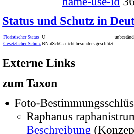
name-use-id
3
Status und Schutz in Deu
Floristischer Status
U
unbeständ
Gesetzlicher Schutz
BNatSchG: nicht besonders geschützt
Externe Links
zum Taxon
Foto-Bestimmungsschlüs
Raphanus raphanistrum
Beschreibung
(Konzept