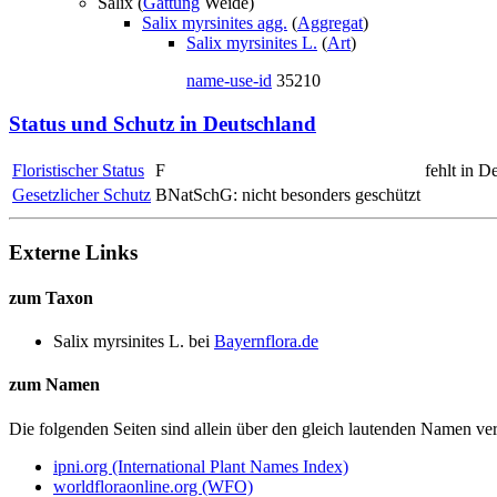
Salix (
Gattung
Weide)
Salix myrsinites agg.
(
Aggregat
)
Salix myrsinites L.
(
Art
)
name-use-id
35210
Status und Schutz in Deutschland
Floristischer Status
F
fehlt in D
Gesetzlicher Schutz
BNatSchG: nicht besonders geschützt
Externe Links
zum Taxon
Salix myrsinites L.
bei
Bayernflora.de
zum Namen
Die folgenden Seiten sind allein über den gleich lautenden Namen 
ipni.org (International Plant Names Index)
worldfloraonline.org (WFO)