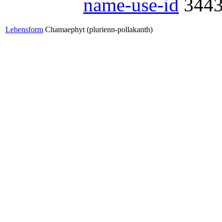
name-use-id
344
Lebensform
Chamaephyt (plurienn-pollakanth)