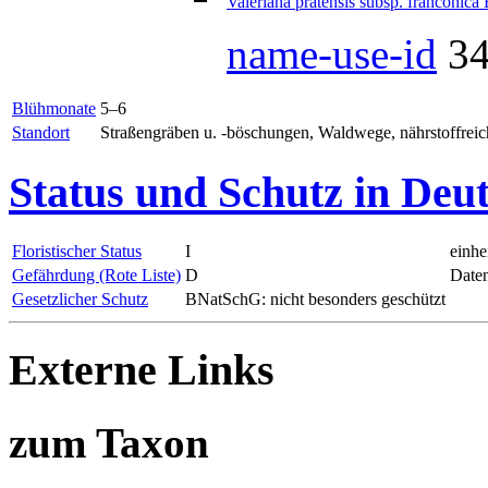
Valeriana pratensis subsp. franconica
name-use-id
3
Blühmonate
5–6
Standort
Straßengräben u. -böschungen, Waldwege, nährstoffrei
Status und Schutz in Deu
Floristischer Status
I
einhe
Gefährdung (Rote Liste)
D
Date
Gesetzlicher Schutz
BNatSchG: nicht besonders geschützt
Externe Links
zum Taxon