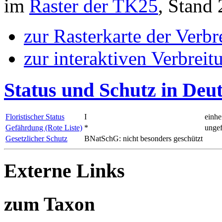
im
Raster der TK25
, Stand
zur Rasterkarte der Verb
zur interaktiven Verbreit
Status und Schutz in Deu
Floristischer Status
I
einhe
Gefährdung (Rote Liste)
*
ungef
Gesetzlicher Schutz
BNatSchG: nicht besonders geschützt
Externe Links
zum Taxon