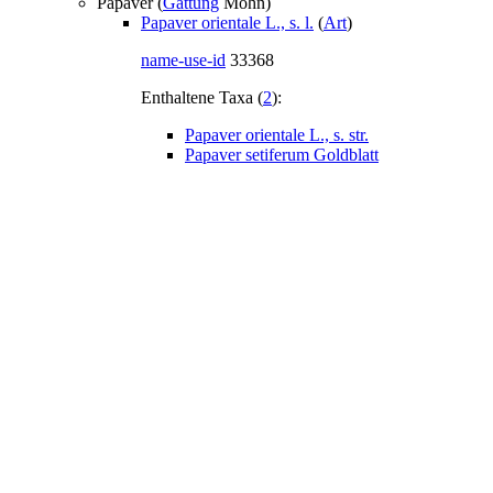
Papaver (
Gattung
Mohn)
Papaver orientale L., s. l.
(
Art
)
name-use-id
33368
Enthaltene Taxa (
2
):
Papaver orientale L., s. str.
Papaver setiferum Goldblatt