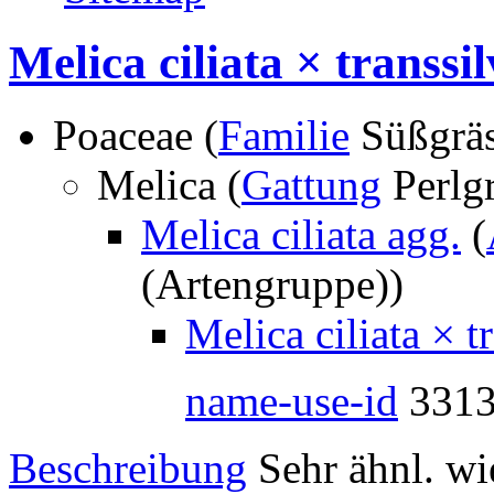
Melica ciliata × transsi
Poaceae (
Familie
Süßgräs
Melica (
Gattung
Perlgr
Melica ciliata agg.
(
(Artengruppe))
Melica ciliata × t
name-use-id
331
Beschreibung
Sehr ähnl. wie