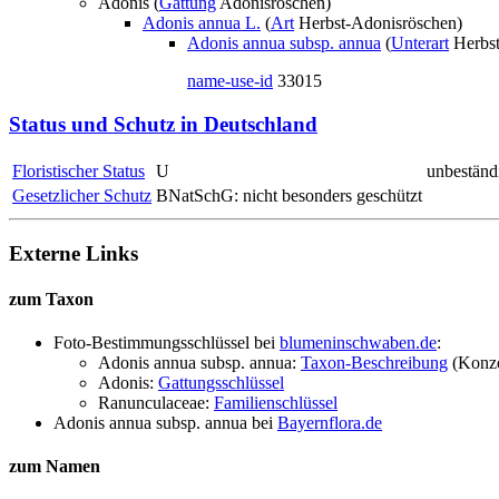
Adonis (
Gattung
Adonisröschen)
Adonis annua L.
(
Art
Herbst-Adonisröschen)
Adonis annua subsp. annua
(
Unterart
Herbst
name-use-id
33015
Status und Schutz in Deutschland
Floristischer Status
U
unbeständ
Gesetzlicher Schutz
BNatSchG: nicht besonders geschützt
Externe Links
zum Taxon
Foto-Bestimmungsschlüssel bei
blumeninschwaben.de
:
Adonis annua subsp. annua:
Taxon-Beschreibung
(Konze
Adonis:
Gattungsschlüssel
Ranunculaceae:
Familienschlüssel
Adonis annua subsp. annua
bei
Bayernflora.de
zum Namen