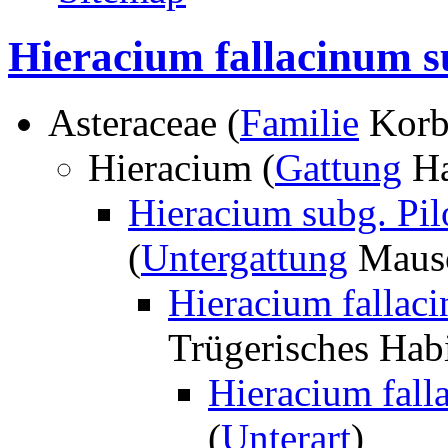
Hieracium fallacinum s
Asteraceae (
Familie
Korb
Hieracium (
Gattung
Ha
Hieracium subg. Pilo
(
Untergattung
Mauso
Hieracium fallaci
Trügerisches Habi
Hieracium fall
(
Unterart
)