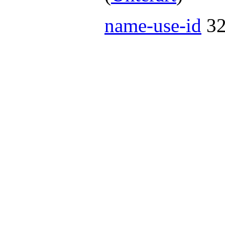
name-use-id
3