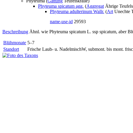
Phyteuma (
Gattung
Teufelskralle)
Phyteuma spicatum agg.
(
Aggregat
Ährige Teufels
Phyteuma adulterinum Wallr.
(
Art
Unechte Te
name-use-id
29593
Beschreibung
Ähnl. wie Phyteuma spicatum L. ssp spicatum, aber Blü
Blühmonate
5–7
Standort
Frische Laub- u. NadelmischW, submont. bis mont. fris