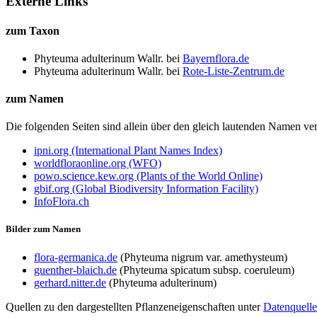
Externe Links
zum Taxon
Phyteuma adulterinum Wallr.
bei
Bayernflora.de
Phyteuma adulterinum Wallr.
bei
Rote-Liste-Zentrum.de
zum Namen
Die folgenden Seiten sind allein über den gleich lautenden Namen 
ipni.org (International Plant Names Index)
worldfloraonline.org (WFO)
powo.science.kew.org (Plants of the World Online)
gbif.org (Global Biodiversity Information Facility)
InfoFlora.ch
Bilder zum Namen
flora-germanica.de
(Phyteuma nigrum var. amethysteum)
guenther-blaich.de
(Phyteuma spicatum subsp. coeruleum)
gerhard.nitter.de
(Phyteuma adulterinum)
Quellen zu den dargestellten Pflanzeneigenschaften unter
Datenquell