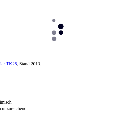
 der TK25
, Stand 2013.
imisch
n unzureichend