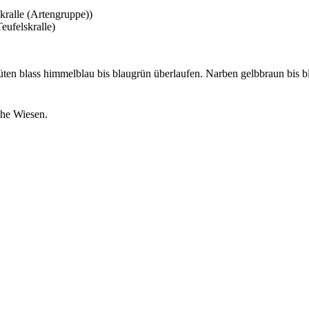
kralle (Artengruppe))
ufelskralle)
ten blass himmelblau bis blaugrün überlaufen. Narben gelbbraun bis b
che Wiesen.