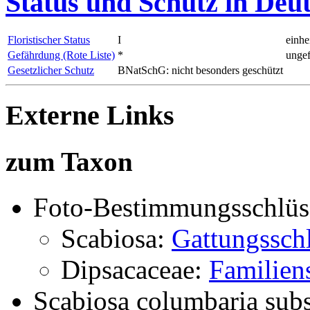
Status und Schutz in Deu
Floristischer Status
I
einhe
Gefährdung (Rote Liste)
*
ungef
Gesetzlicher Schutz
BNatSchG: nicht besonders geschützt
Externe Links
zum Taxon
Foto-Bestimmungsschlüs
Scabiosa:
Gattungsschl
Dipsacaceae:
Familien
Scabiosa columbaria sub