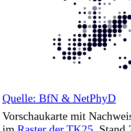
Quelle: BfN & NetPhyD
Vorschaukarte mit Nachwei
im
Raster der TK25
, Stand