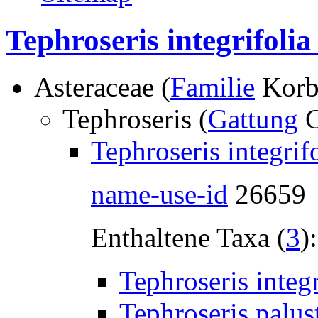
Tephroseris integrifolia
Asteraceae (
Familie
Korbb
Tephroseris (
Gattung
G
Tephroseris integrif
name-use-id
26659
Enthaltene Taxa (
3
):
Tephroseris integ
Tephroseris palus