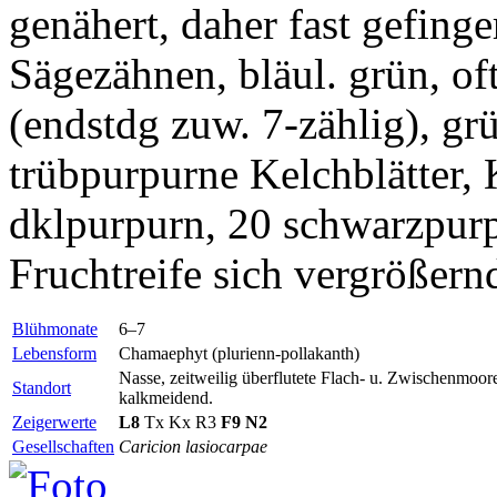
genähert, daher fast gefinge
Sägezähnen, bläul. grün, oft
(endstdg zuw. 7-zählig), gr
trübpurpurne Kelchblätter, K
dklpurpurn, 20 schwarzpurp
Fruchtreife sich vergrößer
Blühmonate
6–7
Lebensform
Chamaephyt (plurienn-pollakanth)
Nasse, zeitweilig überflutete Flach- u. Zwischenmoo
Standort
kalkmeidend.
Zeigerwerte
L8
Tx
Kx
R3
F9
N2
Gesellschaften
Caricion lasiocarpae