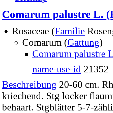
Comarum palustre L.
(
Rosaceae (
Familie
Rosen
Comarum (
Gattung
)
Comarum palustre L
name-use-id
21352
Beschreibung
20-60 cm. Rh
kriechend. Stg locker flaumi
behaart. Stgblätter 5-7-zähl