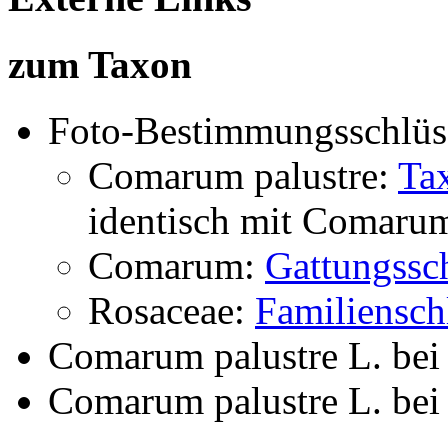
zum Taxon
Foto-Bestimmungsschlüs
Comarum palustre:
Ta
identisch mit
Comarum 
Comarum:
Gattungssc
Rosaceae:
Familiensch
Comarum palustre L.
be
Comarum palustre L.
be