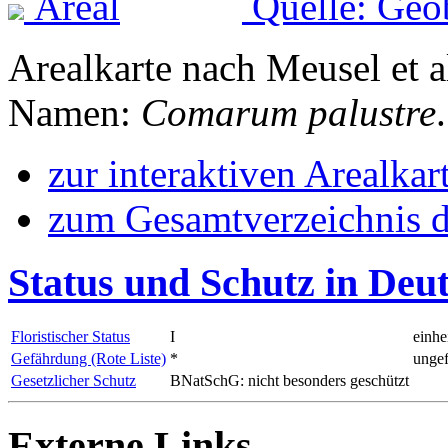
Quelle: Geo
Arealkarte nach Meusel et a
Namen:
Comarum palustre
.
zur interaktiven Arealkar
zum Gesamtverzeichnis d
Status und Schutz in Deu
Floristischer Status
I
einhe
Gefährdung (Rote Liste)
*
ungef
Gesetzlicher Schutz
BNatSchG: nicht besonders geschützt
Externe Links