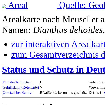
Quelle: Geo
Arealkarte nach Meusel et a
Namen:
Dianthus deltoides
.
zur interaktiven Arealkar
zum Gesamtverzeichnis d
Status und Schutz in Deu
Floristischer Status
I
einheimisc
Gefährdung (Rote Liste)
V
Vorwarnlis
Gesetzlicher Schutz
BNatSchG: besonders geschützt
Details in