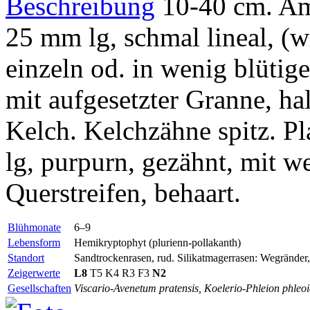
Beschreibung
10-40 cm. Am 
25 mm lg, schmal lineal, (w
einzeln od. in wenig blütig
mit aufgesetzter Granne, ha
Kelch. Kelchzähne spitz. Pl
lg, purpurn, gezähnt, mit 
Querstreifen, behaart.
Blühmonate
6–9
Lebensform
Hemikryptophyt (plurienn-pollakanth)
Standort
Sandtrockenrasen, rud. Silikatmagerrasen: Wegränder
Zeigerwerte
L8
T5 K4 R3 F3
N2
Gesellschaften
Viscario-Avenetum pratensis, Koelerio-Phleion phleoi