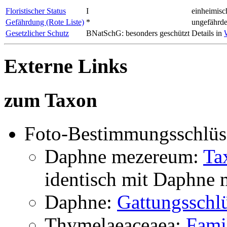
Floristischer Status
I
einheimisc
Gefährdung (Rote Liste)
*
ungefährde
Gesetzlicher Schutz
BNatSchG: besonders geschützt
Details in
Externe Links
zum Taxon
Foto-Bestimmungsschlüs
Daphne mezereum:
Ta
identisch mit
Daphne 
Daphne:
Gattungsschlü
Thymelaeaceaea:
Fami