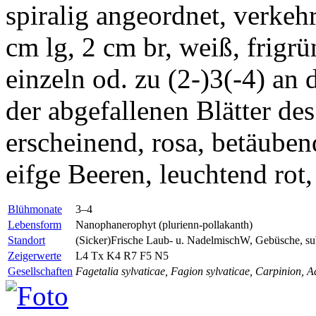
spiralig angeordnet, verkehrt
cm lg, 2 cm br, weiß, frigrü
einzeln od. zu (2-)3(-4) an
der abgefallenen Blätter des
erscheinend, rosa, betäuben
eifge Beeren, leuchtend ro
Blühmonate
3–4
Lebensform
Nanophanerophyt (plurienn-pollakanth)
Standort
(Sicker)Frische Laub- u. NadelmischW, Gebüsche, sub
Zeigerwerte
L4
Tx
K4 R7 F5 N5
Gesellschaften
Fagetalia sylvaticae, Fagion sylvaticae, Carpinion, A