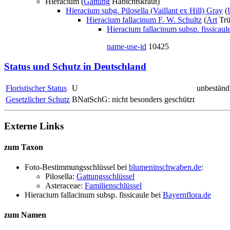
Hieracium (
Gattung
Habichtskraut)
Hieracium subg. Pilosella (Vaillant ex Hill) Gray
(
Hieracium fallacinum F. W. Schultz
(
Art
Trü
Hieracium fallacinum subsp. fissicaul
name-use-id
10425
Status und Schutz in Deutschland
Floristischer Status
U
unbeständ
Gesetzlicher Schutz
BNatSchG: nicht besonders geschützt
Externe Links
zum Taxon
Foto-Bestimmungsschlüssel bei
blumeninschwaben.de
:
Pilosella:
Gattungsschlüssel
Asteraceae:
Familienschlüssel
Hieracium fallacinum subsp. fissicaule
bei
Bayernflora.de
zum Namen