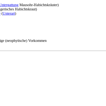
Untergattung
Mausohr-Habichtskräuter)
gerisches Habichtskraut)
e
(
Unterart
)
ige (neophytische) Vorkommen