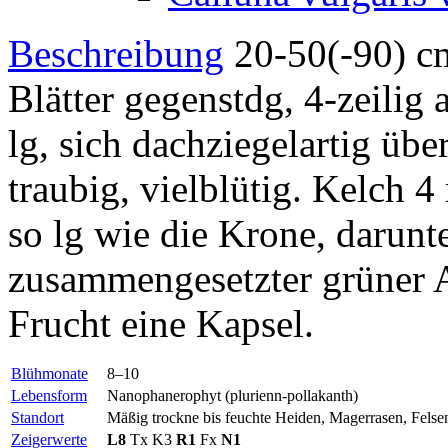
Beschreibung
20-50(-90) cm.
Blätter gegenstdg, 4-zeili
lg, sich dachziegelartig üb
traubig, vielblütig. Kelch 4
so lg wie die Krone, darunt
zusammengesetzter grüner A
Frucht eine Kapsel.
Blühmonate
8–10
Lebensform
Nanophanerophyt (plurienn-pollakanth)
Standort
Mäßig trockne bis feuchte Heiden, Magerrasen, Fels
Zeigerwerte
L8
Tx
K3
R1
Fx
N1