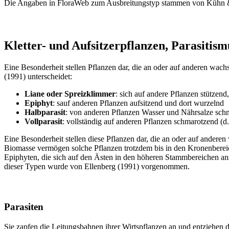
Die Angaben in FloraWeb zum Ausbreitungstyp stammen von Kühn &
Kletter- und Aufsitzerpflanzen, Parasitism
Eine Besonderheit stellen Pflanzen dar, die an oder auf anderen wac
(1991) unterscheidet:
Liane oder Spreizklimmer
: sich auf andere Pflanzen stützen
Epiphyt
: sauf anderen Pflanzen aufsitzend und dort wurzelnd
Halbparasit
: von anderen Pflanzen Wasser und Nährsalze schm
Vollparasit
: vollständig auf anderen Pflanzen schmarotzend (d.
Eine Besonderheit stellen diese Pflanzen dar, die an oder auf andere
Biomasse vermögen solche Pflanzen trotzdem bis in den Kronenbereic
Epiphyten, die sich auf den Ästen in den höheren Stammbereichen an
dieser Typen wurde von Ellenberg (1991) vorgenommen.
Parasiten
Sie zapfen die Leitungsbahnen ihrer Wirtspflanzen an und entziehen 