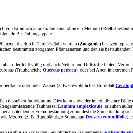
usch von Erbinformationen. Sie kann ohne ein Medium (=Selbstbestäubu
 folgende Bestäubungstypen:
lanzen, die durch Tiere bestäubt werden (
Zoogamie
) besitzen typisch
ischen bestimmten zoogamen Pflanzenarten und den sie bestäubenden T
inbar oder fehlt völlig und auch Nektar und Duftstoffe fehlen. Verbreite
leuropas (Traubeneiche
Quercus petraea
), oder bei Arten in extremen
eroberfläche oder unter Wasser (z. B. Gewöhnliches Hornblatt
Ceratop
ollen desselben Individuums. Dies kann entweder innerhalb einer Blüte o
e Stengelumfassende Taubnessel
Lamium amplexicaule
, erlauben auße
ie bei ausbleibender Fremdbestäubung zumindest die Samenbildung siche
n wie Mooren (z. B. Rundblättriger Sonnentau
Drosera rotundifolia
) l
beeren (Rubus sp.) oder den Gewöhnlichen Frauenmantel
Alchemilla vul