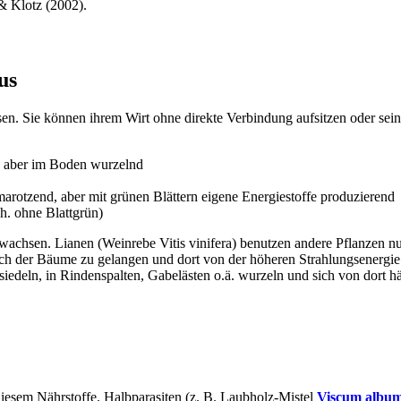
 Klotz (2002).
us
hsen. Sie können ihrem Wirt ohne direkte Verbindung aufsitzen oder se
d, aber im Boden wurzelnd
arotzend, aber mit grünen Blättern eigene Energiestoffe produzierend
h. ohne Blattgrün)
n wachsen. Lianen (Weinrebe Vitis vinifera) benutzen andere Pflanzen nu
h der Bäume zu gelangen und dort von der höheren Strahlungsenergie z
siedeln, in Rindenspalten, Gabelästen o.ä. wurzeln und sich von dort
diesem Nährstoffe. Halbparasiten (z. B. Laubholz-Mistel
Viscum album