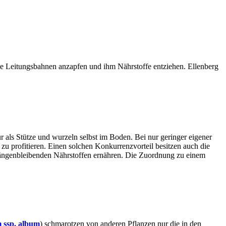
ine Leitungsbahnen anzapfen und ihm Nährstoffe entziehen. Ellenberg
r als Stütze und wurzeln selbst im Boden. Bei nur geringer eigener
u profitieren. Einen solchen Konkurrenzvorteil besitzen auch die
 hängenbleibenden Nährstoffen ernähren. Die Zuordnung zu einem
 ssp. album
) schmarotzen von anderen Pflanzen nur die in den