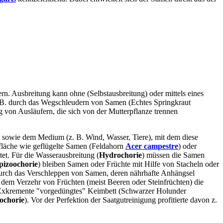
ern. Ausbreitung kann ohne (Selbstausbreitung) oder mittels eines
z. B. durch das Wegschleudern von Samen (Echtes Springkraut
 von Ausläufern, die sich von der Mutterpflanze trennen
) sowie dem Medium (z. B. Wind, Wasser, Tiere), mit dem diese
rfläche wie geflügelte Samen (Feldahorn
Acer campestre
) oder
et. Für die Wasserausbreitung (
Hydrochorie
) müssen die Samen
pizoochorie
) bleiben Samen oder Früchte mit Hilfe von Stacheln oder
 durch das Verschleppen von Samen, deren nährhafte Anhängsel
 dem Verzehr von Früchten (meist Beeren oder Steinfrüchten) die
e Exkremente "vorgedüngtes" Keimbett (Schwarzer Holunder
ochorie
). Vor der Perfektion der Saatgutreinigung profitierte davon z.