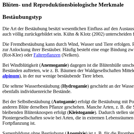
Blüten- und Reproduktionsbiologische Merkmale
Bestäubungstyp
Die Art der Bestäubung besitzt wesentlichen Einfluss auf den Austa
auch völlig zurückgebildet sein. Kühn & Klotz (2002) unterscheiden
Die Fremdbestäubung kann durch Wind, Wasser und Tiere erfolgen. Pf
zur Anlockung ihrer Bestäuber. Häufig besteht eine enge Bindung zw
(Rot-Klee) oder
Falterpflanzen
(Nelken).
Bei Windblütigkeit (
Anemogamie
) dagegen ist die Blütenhülle unsche
Beständen auftreten, wie z. B. Bäumen der Waldgesellschaften Mitte
alpinum
), in der nur wenige bestäubende Tiere leben.
Die seltene Wasserbestäubung (
Hydrogamie
) geschieht an der Wass
ebenfalls individuenreiche Bestände.
Bei der Selbstbestäubung (
Autogamie
) erfolgt die Bestäubung mit P
anderen Blüte derselben Pflanze geschehen. Manche Arten, z. B. di
bleibenden Blütenknospen erfolgt (
Kleistogamie
). Dadurch stellen s
Pioniergesellschaften sowie bei Arten, die in extremen Lebensräume
Fortpflanzung ist.
Samenbildung ohne Bestäubung (
Apomixie
) ist z. B. für die Brom