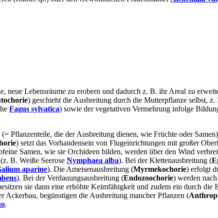
nze, neue Lebensräume zu erobern und dadurch z. B. ihr Areal zu erweit
tochorie
) geschieht die Ausbreitung durch die Mutterpflanze selbst, 
che
Fagus sylvatica
) sowie der vegetativen Vermehrung infolge Bildung
(= Pflanzenteile, die der Ausbreitung dienen, wie Früchte oder Samen
orie
) setzt das Vorhandensein von Flugeinrichtungen mit großer Obe
bfeine Samen, wie sie Orchideen bilden, werden über den Wind verbreit
 (z. B. Weiße Seerose
Nymphaea alba
). Bei der Klettenausbreitung (
E
alium aparine
). Die Ameisenausbreitung (
Myrmekochorie
) erfolgt
mbens
). Bei der Verdauungsausbreitung (
Endozoochorie
) werden nach
esitzen sie dann eine erhöhte Keimfähigkeit und zudem ein durch di
er Ackerbau, begünstigen die Ausbreitung mancher Pflanzen (
Anthrop
go
.