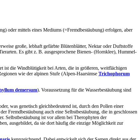
ng) oder mittels eines Mediums (=Fremdbestäubung) erfolgen, aber
erweise große, lebhaft gefärbte Blütenblätter, Nektar oder Duftstoffe
ierarten. Es gibt z. B. ausgesprochene Bienen- (Hornklee), Hummel-
t ist die Windblütigkeit bei Arten, die in größeren, weitflächigen
 Regionen wie der alpinen Stufe (Alpen-Haarsimse
Trichophorum
hyllum demersum
). Voraussetzung für die Wasserbestäubung sind
der, was genetisch gleichbedeutend ist, durch den Pollen einer
r der Fremdbestäubung auch eine Selbstbestäubung, die in geschlossen
r. Selbstbestäubung ist vor allem bei Therophyten der
eben, ausgebildet, da sie dort häufig die einzige Möglichkeit zur
garis
kennzeichnend. Dabei entwickelt sich der Samen direkt aus der