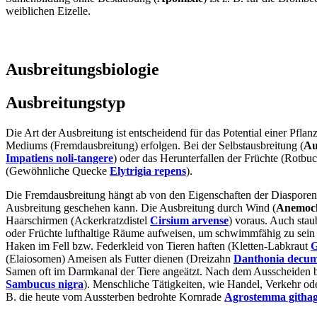
weiblichen Eizelle.
Ausbreitungsbiologie
Ausbreitungstyp
Die Art der Ausbreitung ist entscheidend für das Potential einer Pfla
Mediums (Fremdausbreitung) erfolgen. Bei der Selbstausbreitung (
Au
Impatiens noli-tangere
) oder das Herunterfallen der Früchte (Rotbu
(Gewöhnliche Quecke
Elytrigia repens
).
Die Fremdausbreitung hängt ab von den Eigenschaften der Diasporen 
Ausbreitung geschehen kann. Die Ausbreitung durch Wind (
Anemoch
Haarschirmen (Ackerkratzdistel
Cirsium arvense
) voraus. Auch stau
oder Früchte lufthaltige Räume aufweisen, um schwimmfähig zu sein
Haken im Fell bzw. Federkleid von Tieren haften (Kletten-Labkraut
G
(Elaiosomen) Ameisen als Futter dienen (Dreizahn
Danthonia decu
Samen oft im Darmkanal der Tiere angeätzt. Nach dem Ausscheiden b
Sambucus nigra
). Menschliche Tätigkeiten, wie Handel, Verkehr od
B. die heute vom Aussterben bedrohte Kornrade
Agrostemma githa