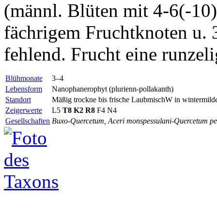
(männl. Blüten mit 4-6(-10)
fächrigem Fruchtknoten u. 3
fehlend. Frucht eine runzel
Blühmonate
3–4
Lebensform
Nanophanerophyt (plurienn-pollakanth)
Standort
Mäßig trockne bis frische LaubmischW in wintermild
Zeigerwerte
L5
T8
K2
R8
F4 N4
Gesellschaften
Buxo-Quercetum, Aceri monspessulani-Quercetum pet