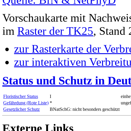
Vorschaukarte mit Nachwei
im
Raster der TK25
, Stand
zur Rasterkarte der Verb
zur interaktiven Verbreit
Status und Schutz in Deu
Floristischer Status
I
einhe
Gefährdung (Rote Liste)
*
ungef
Gesetzlicher Schutz
BNatSchG: nicht besonders geschützt
Externe Links