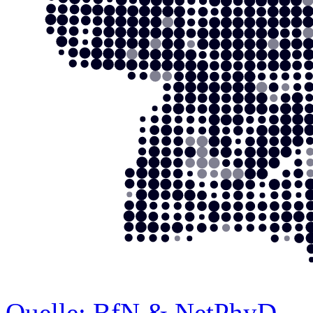
Quelle: BfN & NetPhyD