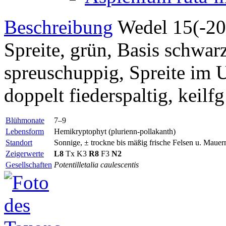
Beschreibung
Wedel 15(-20) 
Spreite, grün, Basis schwarz
spreuschuppig, Spreite im U
doppelt fiederspaltig, keilfg
Blühmonate
7–9
Lebensform
Hemikryptophyt (plurienn-pollakanth)
Standort
Sonnige, ± trockne bis mäßig frische Felsen u. Mauer
Zeigerwerte
L8
Tx
K3
R8
F3
N2
Gesellschaften
Potentilletalia caulescentis