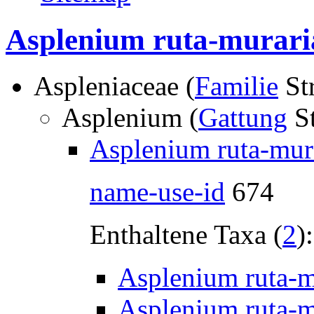
Asplenium ruta-murari
Aspleniaceae (
Familie
St
Asplenium (
Gattung
St
Asplenium ruta-mura
name-use-id
674
Enthaltene Taxa (
2
):
Asplenium ruta-m
Asplenium ruta-m