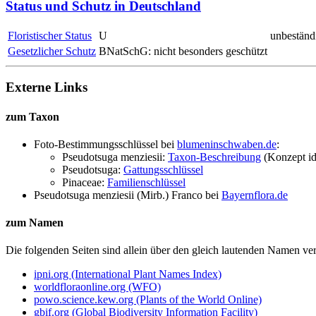
Status und Schutz in Deutschland
Floristischer Status
U
unbeständ
Gesetzlicher Schutz
BNatSchG: nicht besonders geschützt
Externe Links
zum Taxon
Foto-Bestimmungsschlüssel bei
blumeninschwaben.de
:
Pseudotsuga menziesii:
Taxon-Beschreibung
(Konzept id
Pseudotsuga:
Gattungsschlüssel
Pinaceae:
Familienschlüssel
Pseudotsuga menziesii (Mirb.) Franco
bei
Bayernflora.de
zum Namen
Die folgenden Seiten sind allein über den gleich lautenden Namen 
ipni.org (International Plant Names Index)
worldfloraonline.org (WFO)
powo.science.kew.org (Plants of the World Online)
gbif.org (Global Biodiversity Information Facility)