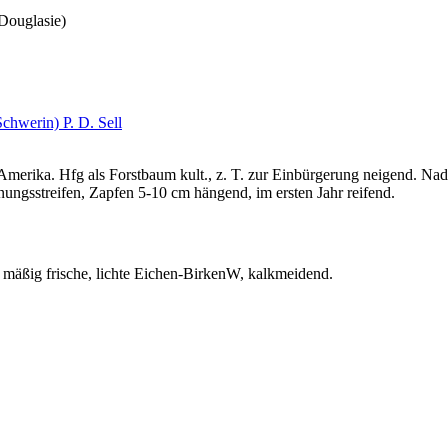
Douglasie)
chwerin) P. D. Sell
rika. Hfg als Forstbaum kult., z. T. zur Einbürgerung neigend. Nadel
ffnungsstreifen, Zapfen 5-10 cm hängend, im ersten Jahr reifend.
s mäßig frische, lichte Eichen-BirkenW, kalkmeidend.