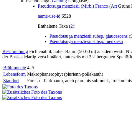
Pseudotsuga (
Gattung
Douglasie)
Pseudotsuga menziesii (Mirb.) Franco
(
Art
Grüne 
name-use-id
6528
Enthaltene Taxa (
2
):
Pseudotsuga menziesii subsp. glaucescens (S
Pseudotsuga menziesii subsp. menziesii
Beschreibung
Fichtenähnl. hoher Baum (50-60 m) aus dem westl. N-Ame
der Basis stielartig verschmälert, unterseits mit 2 silbergrauen Spaltö
Blühmonate
4–5
Lebensform
Makrophanerophyt (plurienn-pollakanth)
Standort
Forst- u. Parkbaum, auch plan. bis submont., trockne bi