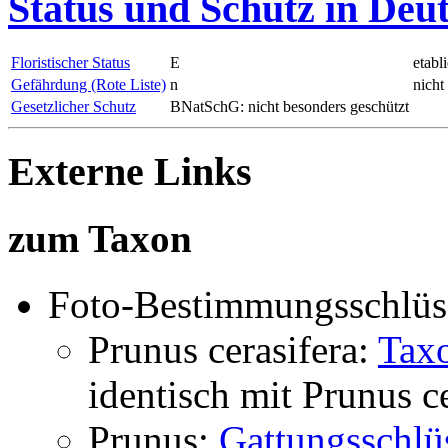
Status und Schutz in Deu
Floristischer Status
E
etabl
Gefährdung (Rote Liste)
n
nicht
Gesetzlicher Schutz
BNatSchG: nicht besonders geschützt
Externe Links
zum Taxon
Foto-Bestimmungsschlüs
Prunus cerasifera:
Tax
identisch mit
Prunus ce
Prunus:
Gattungsschlü