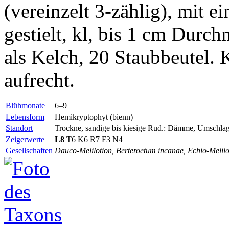
(vereinzelt 3-zählig), mit e
gestielt, kl, bis 1 cm Durch
als Kelch, 20 Staubbeutel. K
aufrecht.
Blühmonate
6–9
Lebensform
Hemikryptophyt (bienn)
Standort
Trockne, sandige bis kiesige Rud.: Dämme, Umschlag
Zeigerwerte
L8
T6 K6 R7 F3 N4
Gesellschaften
Dauco-Melilotion, Berteroetum incanae, Echio-Melil