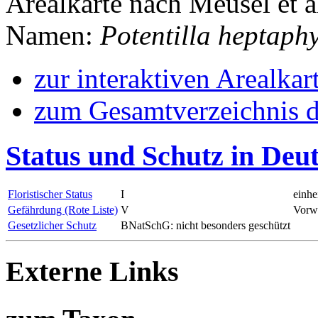
Arealkarte nach Meusel et a
Namen:
Potentilla heptaphy
zur interaktiven Arealkar
zum Gesamtverzeichnis d
Status und Schutz in Deu
Floristischer Status
I
einhe
Gefährdung (Rote Liste)
V
Vorwa
Gesetzlicher Schutz
BNatSchG: nicht besonders geschützt
Externe Links