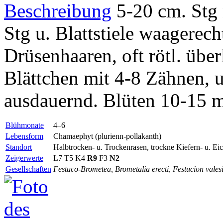
Beschreibung
5-20 cm. Stg 
Stg u. Blattstiele waagerech
Drüsenhaaren, oft rötl. über
Blättchen mit 4-8 Zähnen, un
ausdauernd. Blüten 10-15 
Blühmonate
4–6
Lebensform
Chamaephyt (plurienn-pollakanth)
Standort
Halbtrocken- u. Trockenrasen, trockne Kiefern- u. Ei
Zeigerwerte
L7 T5 K4
R9
F3
N2
Gesellschaften
Festuco-Brometea, Brometalia erecti, Festucion vales