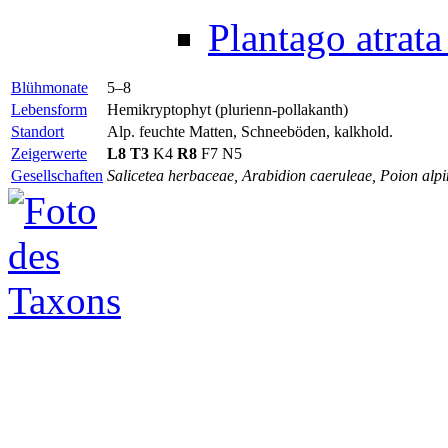
Plantago atrata
Blühmonate
5–8
Lebensform
Hemikryptophyt (plurienn-pollakanth)
Standort
Alp. feuchte Matten, Schneeböden, kalkhold.
Zeigerwerte
L8
T3
K4
R8
F7 N5
Gesellschaften
Salicetea herbaceae, Arabidion caeruleae, Poion alp