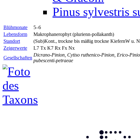
Pinus sylvestris s
Blühmonate
5–6
Lebensform
Makrophanerophyt (plurienn-pollakanth)
Standort
(Sub)Kont., trockne bis mäßig trockne KiefernW u. 
Zeigerwerte
L7
Tx
K7
Rx
Fx
Nx
Dicrano-Pinion, Cytiso ruthenico-Pinion, Erico-Pinio
Gesellschaften
pubescenti-petraeae