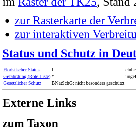
im
Raster der TK25
, Stand
zur Rasterkarte der Verb
zur interaktiven Verbreit
Status und Schutz in Deu
Floristischer Status
I
einhe
Gefährdung (Rote Liste)
*
ungef
Gesetzlicher Schutz
BNatSchG: nicht besonders geschützt
Externe Links
zum Taxon