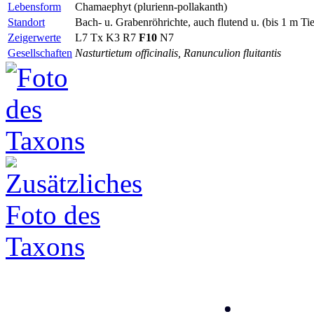
Lebensform
Chamaephyt (plurienn-pollakanth)
Standort
Bach- u. Grabenröhrichte, auch flutend u. (bis 1 m Ti
Zeigerwerte
L7
Tx
K3 R7
F10
N7
Gesellschaften
Nasturtietum officinalis, Ranunculion fluitantis