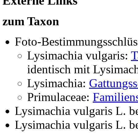
Externe Links
zum Taxon
Foto-Bestimmungsschlüs
Lysimachia vulgaris:
T
identisch mit
Lysimach
Lysimachia:
Gattungss
Primulaceae:
Familien
Lysimachia vulgaris L.
b
Lysimachia vulgaris L.
b