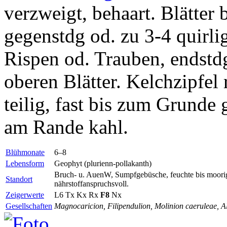
verzweigt, behaart. Blätter b
gegenstdg od. zu 3-4 quirlig
Rispen od. Trauben, endstd
oberen Blätter. Kelchzipfel 
teilig, fast bis zum Grunde 
am Rande kahl.
Blühmonate
6–8
Lebensform
Geophyt (plurienn-pollakanth)
Bruch- u. AuenW, Sumpfgebüsche, feuchte bis moorige
Standort
nährstoffanspruchsvoll.
Zeigerwerte
L6
Tx
Kx
Rx
F8
Nx
Gesellschaften
Magnocaricion, Filipendulion, Molinion caeruleae, Al