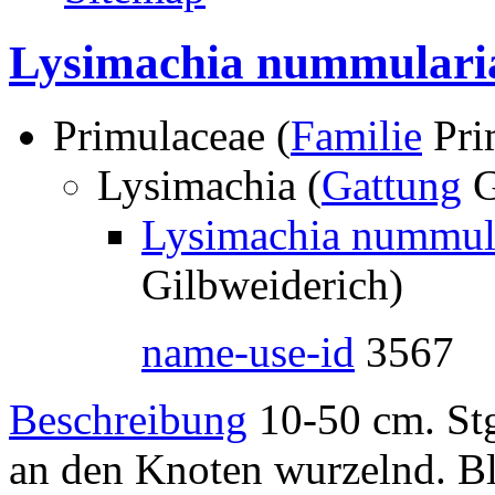
Lysimachia nummulari
Primulaceae (
Familie
Pri
Lysimachia (
Gattung
G
Lysimachia nummula
Gilbweiderich)
name-use-id
3567
Beschreibung
10-50 cm. Stg
an den Knoten wurzelnd. Blä