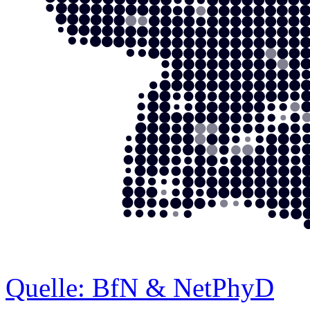
Quelle: BfN & NetPhyD