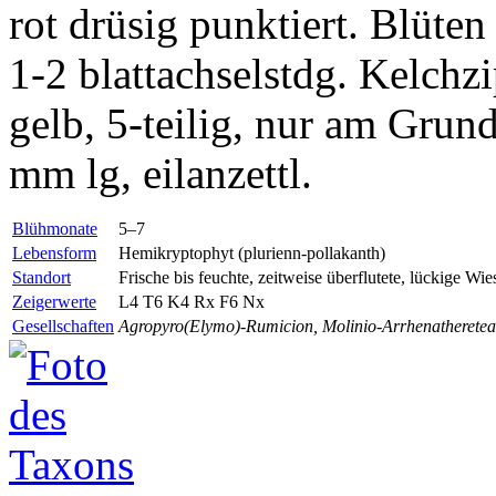
rot drüsig punktiert. Blüten 
1-2 blattachselstdg. Kelchzi
gelb, 5-teilig, nur am Grun
mm lg, eilanzettl.
Blühmonate
5–7
Lebensform
Hemikryptophyt (plurienn-pollakanth)
Standort
Frische bis feuchte, zeitweise überflutete, lückige W
Zeigerwerte
L4 T6 K4
Rx
F6
Nx
Gesellschaften
Agropyro(Elymo)-Rumicion, Molinio-Arrhenatheretea,