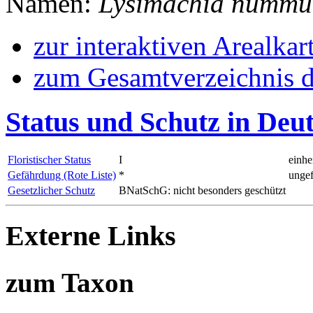
Namen:
Lysimachia nummu
zur interaktiven Arealkar
zum Gesamtverzeichnis d
Status und Schutz in Deu
Floristischer Status
I
einhe
Gefährdung (Rote Liste)
*
ungef
Gesetzlicher Schutz
BNatSchG: nicht besonders geschützt
Externe Links
zum Taxon