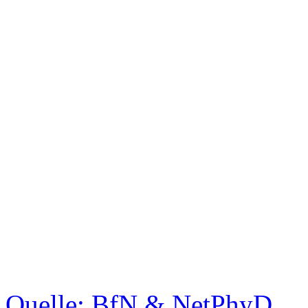
Quelle: BfN & NetPhyD