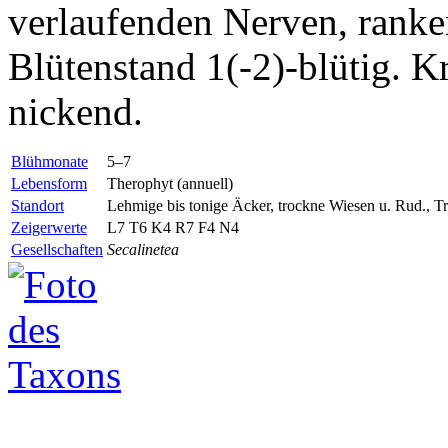
verlaufenden Nerven, ranken
Blütenstand 1(-2)-blütig. K
nickend.
Blühmonate
5–7
Lebensform
Therophyt (annuell)
Standort
Lehmige bis tonige Äcker, trockne Wiesen u. Rud., 
Zeigerwerte
L7 T6 K4 R7 F4 N4
Gesellschaften
Secalinetea