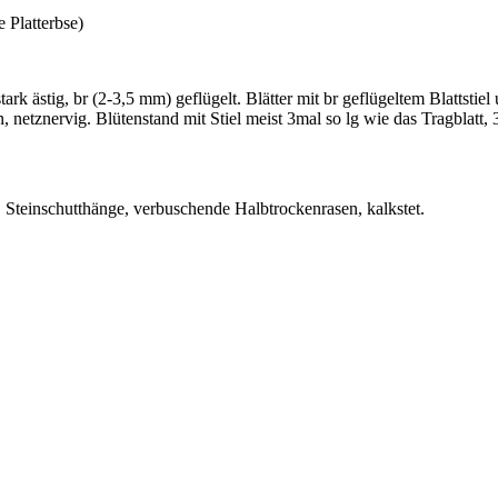
e Platterbse)
tark ästig, br (2-3,5 mm) geflügelt. Blätter mit br geflügeltem Blattstie
n, netznervig. Blütenstand mit Stiel meist 3mal so lg wie das Tragblatt,
 Steinschutthänge, verbuschende Halbtrockenrasen, kalkstet.