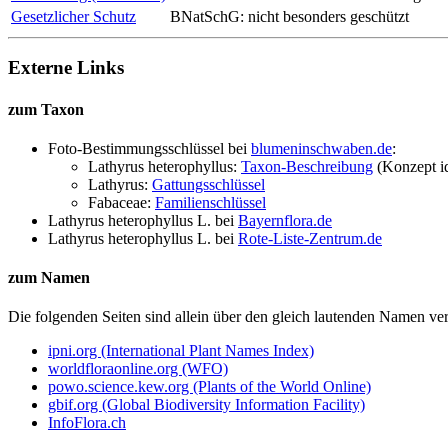
Gesetzlicher Schutz
BNatSchG: nicht besonders geschützt
Externe Links
zum Taxon
Foto-Bestimmungsschlüssel bei
blumeninschwaben.de
:
Lathyrus heterophyllus:
Taxon-Beschreibung
(Konzept i
Lathyrus:
Gattungsschlüssel
Fabaceae:
Familienschlüssel
Lathyrus heterophyllus L.
bei
Bayernflora.de
Lathyrus heterophyllus L.
bei
Rote-Liste-Zentrum.de
zum Namen
Die folgenden Seiten sind allein über den gleich lautenden Namen 
ipni.org (International Plant Names Index)
worldfloraonline.org (WFO)
powo.science.kew.org (Plants of the World Online)
gbif.org (Global Biodiversity Information Facility)
InfoFlora.ch