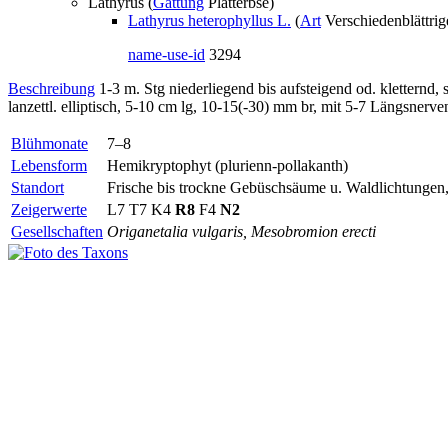
Lathyrus (
Gattung
Platterbse)
Lathyrus heterophyllus L.
(
Art
Verschiedenblättrig
name-use-id
3294
Beschreibung
1-3 m. Stg niederliegend bis aufsteigend od. kletternd, s
lanzettl. elliptisch, 5-10 cm lg, 10-15(-30) mm br, mit 5-7 Längsnerve
Blühmonate
7–8
Lebensform
Hemikryptophyt (plurienn-pollakanth)
Standort
Frische bis trockne Gebüschsäume u. Waldlichtungen,
Zeigerwerte
L7 T7 K4
R8
F4
N2
Gesellschaften
Origanetalia vulgaris, Mesobromion erecti