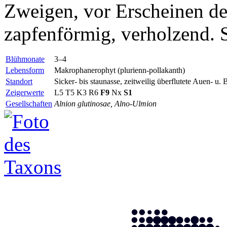
Zweigen, vor Erscheinen de
zapfenförmig, verholzend. 
Blühmonate
3–4
Lebensform
Makrophanerophyt (plurienn-pollakanth)
Standort
Sicker- bis staunasse, zeitweilig überflutete Auen- u
Zeigerwerte
L5 T5 K3 R6
F9
Nx
S1
Gesellschaften
Alnion glutinosae, Alno-Ulmion