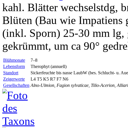
kahl. Blätter wechselstdg, b
Blüten (Bau wie Impatiens
(inkl. Sporn) 25-30 mm lg, 
gekrümmt, um ca 90° gedreh
Blühmonate
7–8
Lebensform
Therophyt (annuell)
Standort
Sickerfeuchte bis nasse LaubW (bes. Schlucht- u. Au
Zeigerwerte
L4 T5 K5 R7 F7 N6
Gesellschaften
Alno-Ulmion, Fagion sylvaticae, Tilio-Acerion, Allia