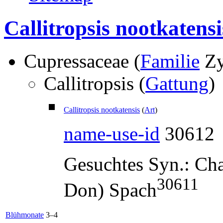
Callitropsis nootkatensi
Cupressaceae (
Familie
Zy
Callitropsis (
Gattung
)
Callitropsis nootkatensis
(
Art
)
name-use-id
30612
Gesuchtes Syn.:
Cha
30611
Don) Spach
Blühmonate
3–4