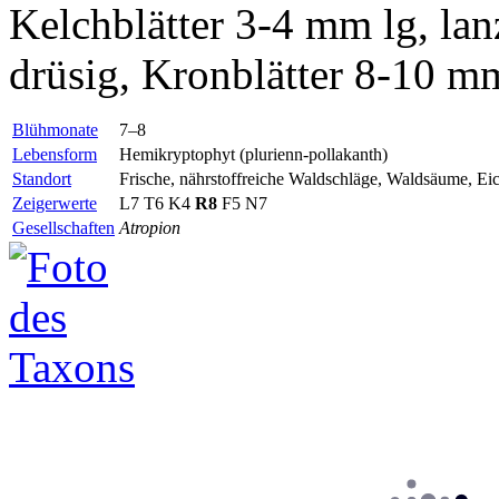
Kelchblätter 3-4 mm lg, lan
drüsig, Kronblätter 8-10 mm
Blühmonate
7–8
Lebensform
Hemikryptophyt (plurienn-pollakanth)
Standort
Frische, nährstoffreiche Waldschläge, Waldsäume, E
Zeigerwerte
L7 T6 K4
R8
F5 N7
Gesellschaften
Atropion