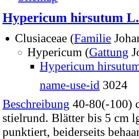
Hypericum hirsutum L.
Clusiaceae (
Familie
Joha
Hypericum (
Gattung
J
Hypericum hirsutum
name-use-id
3024
Beschreibung
40-80(-100) c
stielrund. Blätter bis 5 cm 
punktiert, beiderseits behaar