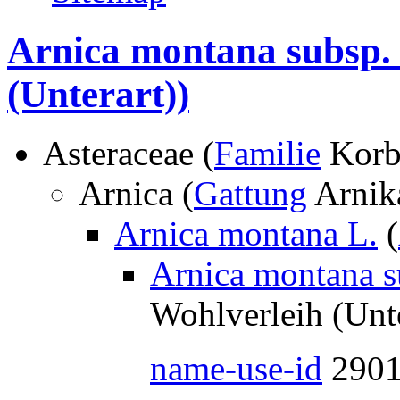
Arnica montana subsp.
(Unterart))
Asteraceae (
Familie
Korb
Arnica (
Gattung
Arnik
Arnica montana L.
(
Arnica montana s
Wohlverleih (Unte
name-use-id
290