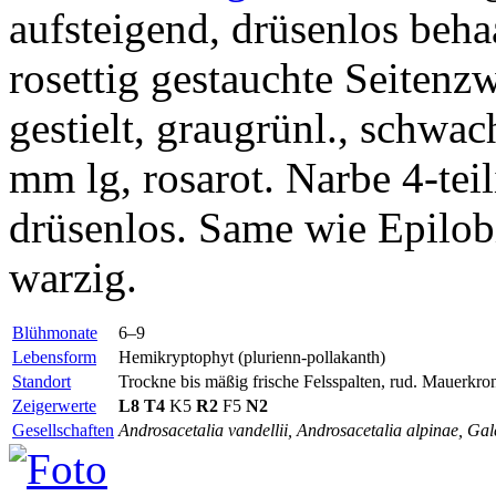
aufsteigend, drüsenlos behaa
rosettig gestauchte Seitenzw
gestielt, graugrünl., schwa
mm lg, rosarot. Narbe 4-tei
drüsenlos. Same wie Epilo
warzig.
Blühmonate
6–9
Lebensform
Hemikryptophyt (plurienn-pollakanth)
Standort
Trockne bis mäßig frische Felsspalten, rud. Mauerkron
Zeigerwerte
L8
T4
K5
R2
F5
N2
Gesellschaften
Androsacetalia vandellii, Androsacetalia alpinae, Gal